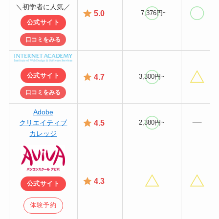
＼初学者に人気／
5.0
7,376円~
公式サイト
口コミをみる
公式サイト
4.7
3,300円~
口コミをみる
Adobe
4.5
クリエイティブ
2,380円~
カレッジ
4.3
公式サイト
体験予約