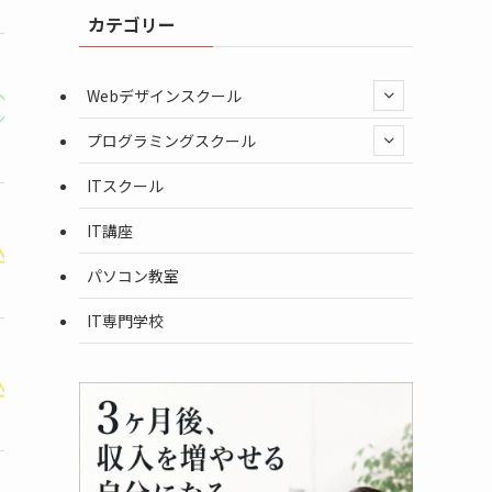
カテゴリー
Webデザインスクール
通常:25万7,972円
3ヶ月~
実践学習が豊
給付金適用時:9万1,648円
プログラミングスクール
ITスクール
IT講座
通常：32万5,490円~
7ヶ月~
転職・副業・
給付金適用時：9万7,647円~
パソコン教室
IT専門学校
通常：35万1,000円~
4ヶ月~
通学・オンラ
給付金適用時：14万400円~