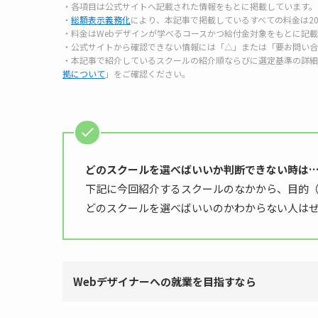
・各項目は公式サイトへ記載された情報をもとに掲載しています。
・
総額表示義務化
により、本記事で掲載しているすべての料金は20
・料金はWebデザインが学べるコースかつ給付金対象をもとに記
・公式サイトから確認できない情報には「△」または「要お問い合
・本記事で紹介しているスクールの紹介順ならびに選定基準の詳細
拠について
」をご確認ください。
どのスクールを選べばいいか判断できない時は
下記に今回紹介するスクールのなかから、目的
どのスクールを選べばいいのかわからない人は
Webデザイナーへの就業を目指すなら