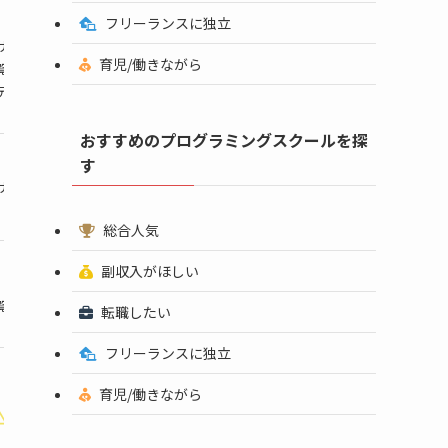
フリーランスに独立
給付金(受講料が
サポート
通常:29万7,000円
12週間~
就業/副業支
育児/働きながら
補助金利用時:10万8,000円
覧
Webデザイ
ティ参加
おすすめのプログラミングスクールを探
す
通常時:16万9,800円~
目指したいW
サポート
4週間～
給付金利用時:6万1,746円~
コースを選択
総合人気
副収入がほしい
通常:52万6,900円
16週間~
目的別のキャ
補助金利用時:19万1,600円
覧
転職したい
フリーランスに独立
育児/働きながら
通常:35万2,000円
1ヶ月~
50以上のWe
給付金適用時:16万2,000円