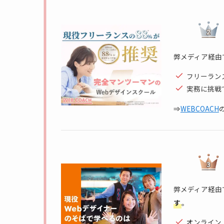
弊メディア経由
フリーラン
実務に挑戦
⇒
WEBCOACH
弊メディア経由
す
。
オンライン