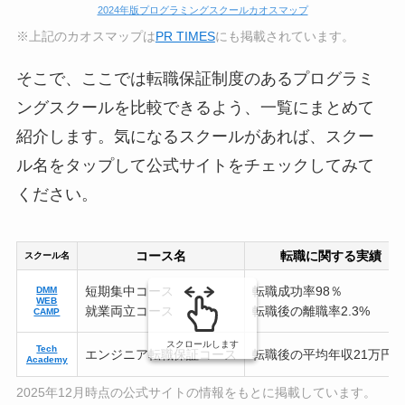
2024年版プログラミングスクールカオスマップ
※上記のカオスマップは
PR TIMES
にも掲載されています。
そこで、ここでは転職保証制度のあるプログラミ
ングスクールを比較できるよう、一覧にまとめて
紹介します。気になるスクールがあれば、スクー
ル名をタップして公式サイトをチェックしてみて
ください。
コース名
転職に関する実績
スクール名
短期集中コース
転職成功率98％
DMM
WEB
就業両立コース
転職後の離職率2.3%
CAMP
スクロールします
Tech
エンジニア転職保証コース
転職後の平均年収21万円U
Academy
2025年12月時点の公式サイトの情報をもとに掲載しています。