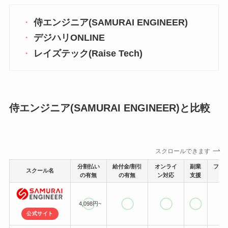
侍エンジニア(SAMURAI ENGINEER)
デジハリONLINE
レイズテック(Raise Tech)
侍エンジニア(SAMURAI ENGINEER)と比較
スクロールできます
分割払い
給付金/割引
オンライ
副業
フリ
スクール名
の有無
の有無
ン対応
支援
4,098円~
公式サイト