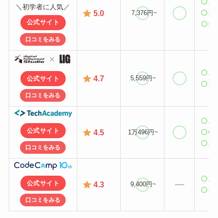
就
＼初学者に人気／
5.0
7,376円~
副
公式サイト
独
口コミをみる
就
4.7
5,559円~
公式サイト
副
口コミをみる
就
公式サイト
4.5
1万496円~
転
副
口コミをみる
就
公式サイト
4.3
9,400円~
副
口コミをみる