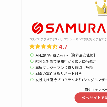
コスパ＆学びやすさNo.1。マンツーマンで無理なく学習で
4.7
月4,297円(税込み)〜【業界最安値級】
給付金対象で受講料から最大80%還元
専属マンツーマン指導＆質問し放題
副業の案件獲得サポート付き
女性向け優待プログラムあり(シングルマザー2
＼
割引キャンペ
公式サイトで