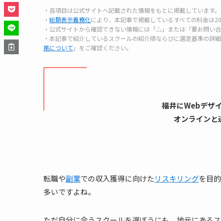
・各項目は公式サイトへ記載された情報をもとに掲載しています。
・
総額表示義務化
により、本記事で掲載しているすべての料金は20
・公式サイトから確認できない情報には「△」または「要お問い合
・本記事で紹介しているスクールの紹介順ならびに選定基準の詳細
拠について
」をご確認ください。
福井にWebデザ
オンラインと
転職や
副業
での収入獲得に向けた
リスキリング
を目的
多いですよね。
ただ自分に合うスクールを選ぼうにも、地元にあるス