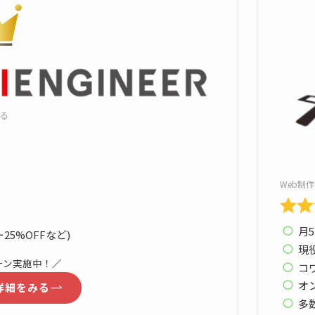
きる
Web制
月5
5%OFFなど)
現
ーン実施中！
／
コ
オ
詳細をみる
多