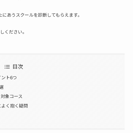
なたにあうスクールを診断してもらえます。
しください。
目次
イント6つ
選
の対象コース
によく抱く疑問