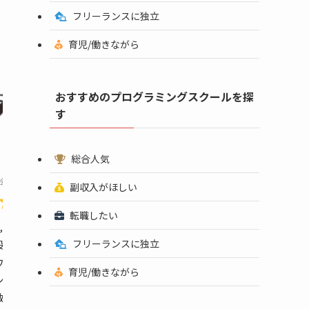
フリーランスに独立
育児/働きながら
おすすめのプログラミングスクールを探
す
総合人気
作会社とデザイン専門学校の共同運営スクール
副収入がほしい
4.3
転職したい
,559円(税込み)〜
フリーランスに独立
役クリエイター/Webデザイナーが指導
ワーキングスペースの無料利用
育児/働きながら
ンライン・通学を併用できる
数のクリエイターを輩出