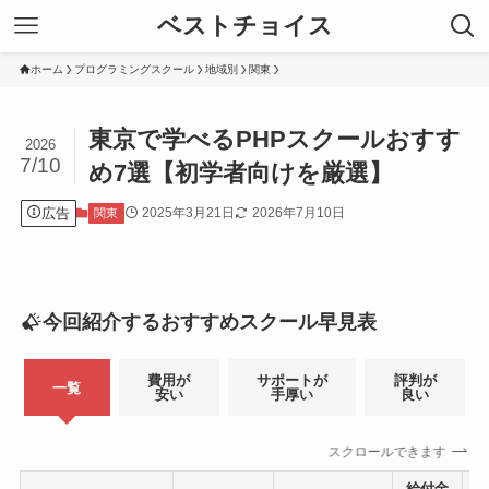
ベストチョイス
ホーム
プログラミングスクール
地域別
関東
東京で学べるPHPスクールおすす
2026
7/10
め7選【初学者向けを厳選】
広告
2025年3月21日
2026年7月10日
関東
今回紹介するおすすめスクール早見表
費用が
サポートが
評判が
一覧
安い
手厚い
良い
スクロールできます
給付金