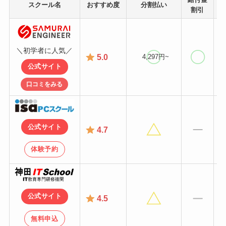
スクール名
おすすめ度
分割払い
割引
＼初学者に人気／
5.0
4,297円~
公式サイト
口コミをみる
公式サイト
4.7
体験予約
公式サイト
4.5
無料申込