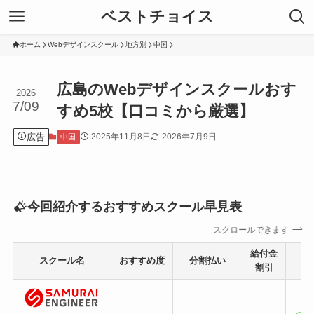
ベストチョイス
ホーム
Webデザインスクール
地方別
中国
広島のWebデザインスクールおす
2026
7/09
すめ5校【口コミから厳選】
広告
2025年11月8日
2026年7月9日
中国
今回紹介するおすすめスクール早見表
スクロールできます
給付金
スクール名
おすすめ度
分割払い
目
割引