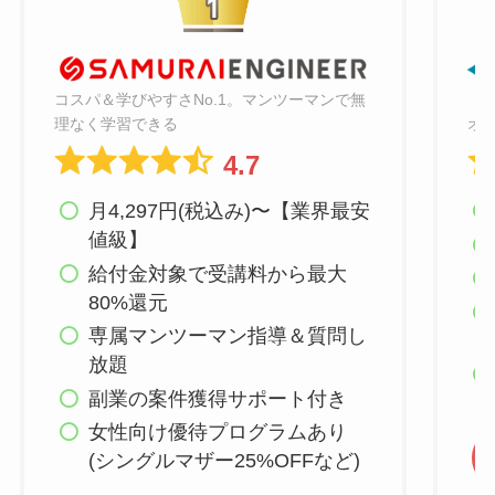
コスパ＆学びやすさNo.1。マンツーマンで無
オ
理なく学習できる
4.7
月4,297円(税込み)〜【業界最安
値級】
給付金対象で受講料から最大
80%還元
専属マンツーマン指導＆質問し
放題
副業の案件獲得サポート付き
女性向け優待プログラムあり
(シングルマザー25%OFFなど)