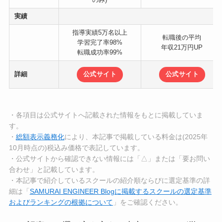
実績
指導実績5万名以上
転職後の平均
学習完了率98%
年収21万円UP
転職成功率99%
詳細
公式サイト
公式サイト
・各項目は公式サイトへ記載された情報をもとに掲載していま
す。
・
総額表示義務化
により、本記事で掲載している料金は(2025年
10月時点の)税込み価格で表記しています。
・公式サイトから確認できない情報には「△」または「要お問い
合わせ」と記載しています。
・本記事で紹介しているスクールの紹介順ならびに選定基準の詳
細は「
SAMURAI ENGINEER Blogに掲載するスクールの選定基準
およびランキングの根拠について
」をご確認ください。