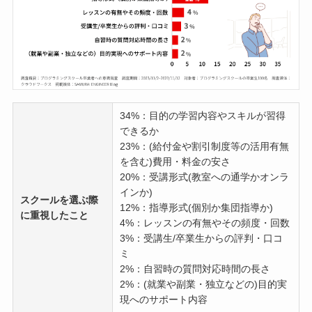
34%：目的の学習内容やスキルが習得
できるか
23%：(給付金や割引制度等の活用有無
を含む)費用・料金の安さ
20%：受講形式(教室への通学かオンラ
インか)
スクールを選ぶ際
12%：指導形式(個別か集団指導か)
に重視したこと
4%：レッスンの有無やその頻度・回数
3%：受講生/卒業生からの評判・口コ
ミ
2%：自習時の質問対応時間の長さ
2%：(就業や副業・独立などの)目的実
現へのサポート内容