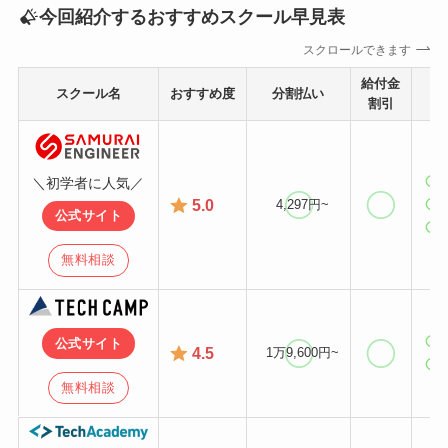
今回紹介するおすすめスクール早見表
スクロールできます
給付金
スクール名
おすすめ度
分割払い
目
割引
＼初学者に人気／
5.0
4,297円~
公式サイト
無料相談
公式サイト
4.5
1万9,600円~
無料相談