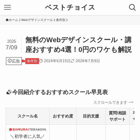
ベストチョイス
ホーム
Webデザインスクール
条件別
無料のWebデザインスクール・講
2026
7/09
座おすすめ4選！0円のワケも解説
広告
2024年6月15日
2026年7月9日
条件別
今回紹介するおすすめスクール早見表
スクロールできます
質問/相談
卒
スクール名
おすすめ度
目的支援
サポート
サ
＼初学者に人気／