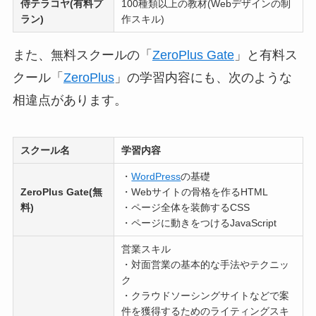
侍テラコヤ(有料プ
100種類以上の教材(Webデザインの制
ラン)
作スキル)
また、無料スクールの「
ZeroPlus Gate
」と有料ス
クール「
ZeroPlus
」の学習内容にも、次のような
相違点があります。
スクール名
学習内容
・
WordPress
の基礎
ZeroPlus Gate(無
・Webサイトの骨格を作るHTML
料)
・ページ全体を装飾するCSS
・ページに動きをつけるJavaScript
営業スキル
・対面営業の基本的な手法やテクニッ
ク
・クラウドソーシングサイトなどで案
件を獲得するためのライティングスキ