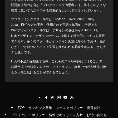
問題解決能力を育む「プログラミング的思考」は、将来どのような
職業に就いても活用できる普遍的な力として注目されています。
プログラミングスクールでは、Python、JavaScript、Ruby、
Java、PHPなどの実務で使用される言語を体系的に学習でき、
Webデザインスクールでは、デザインの基礎からHTML/CSS、
UI/UXデザイン、デザインツールの操作まで総合的にスキルを習得
できます。多くのスクールがオンライン受講に対応しており、働き
ながらでも自分のペースで学習を進められる柔軟性があることも大
きな魅力です。
IT人材不足が深刻化する中、これらのスキルを身につけることで、
転職市場での競争力向上や、フリーランス・副業での収入獲得の機
会を大幅に広げることができるでしょう。
TOP
ランキング基準
メディアポリシー
運営会社
プライバシーポリシー
情報セキュリティ方針
お問い合わせ