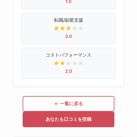
1.0
転職/副業支援
★
★
★
★
★
3.0
コストパフォーマンス
★
★
★
★
★
2.0
← 一覧に戻る
あなたも口コミを投稿