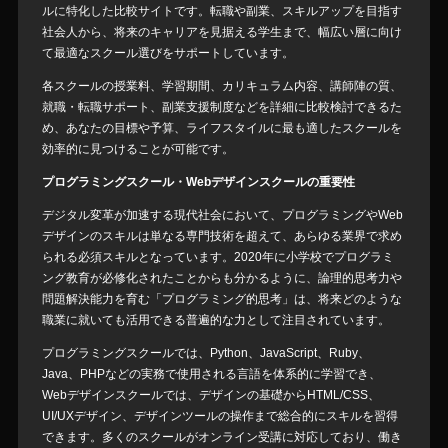
ルに特化した比較サイトです。転職や副業、スキルアップを目指す
社会人から、将来のキャリアを見据える学生まで、幅広い層に向け
て最適なスクール選びをサポートしています。
各スクールの授業料、学習期間、カリキュラム内容、講師陣の質、
就職・転職サポート、副業支援制度などを詳細に比較検討できるた
め、あなたの目標や予算、ライフスタイルに最も適したスクールを
効率的に見つけることが可能です。
プログラミングスクール・Webデザインスクールの重要性
デジタル変革が加速する現代社会において、プログラミングやWeb
デザインのスキルは単なる専門技術を超えて、あらゆる業界で求め
られる必須スキルとなっています。2020年に小学校でプログラミ
ング教育が必修化されたことからも分かるように、論理的思考力や
問題解決能力を育む「プログラミング的思考」は、将来どのような
職業に就いても活用できる普遍的な力として注目されています。
プログラミングスクールでは、Python、JavaScript、Ruby、
Java、PHPなどの実務で使用される言語を体系的に学習でき、
Webデザインスクールでは、デザインの基礎からHTML/CSS、
UI/UXデザイン、デザインツールの操作まで総合的にスキルを習得
できます。多くのスクールがオンライン受講に対応しており、働き