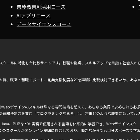
業務改善AI活用コース
AIアプリコース
データサイエンスコース
ンスクールに特化した比較サイトです。転職や副業、スキルアップを目指す社会人か
の質、就職・転職サポート、副業支援制度などを詳細に比較検討できるため、あな
Webデザインのスキルは単なる専門技術を超えて、あらゆる業界で求められる必須
問題解決能力を育む「プログラミング的思考」は、将来どのような職業に就いても
Ruby、Java、PHPなどの実務で使用される言語を体系的に学習でき、Webデザインスクー
くのスクールがオンライン受講に対応しており、働きながらでも自分のペースで学