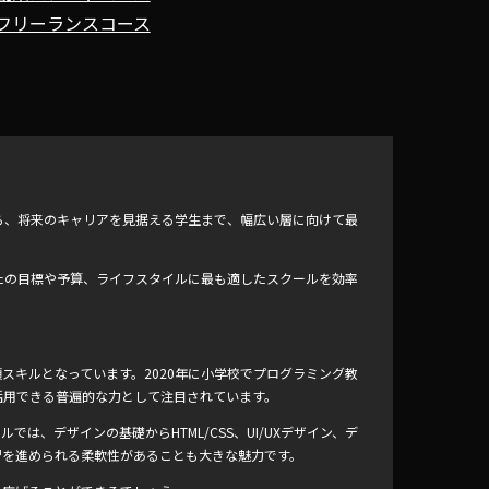
フリーランスコース
ら、将来のキャリアを見据える学生まで、幅広い層に向けて最
たの目標や予算、ライフスタイルに最も適したスクールを効率
スキルとなっています。2020年に小学校でプログラミング教
活用できる普遍的な力として注目されています。
ルでは、デザインの基礎からHTML/CSS、UI/UXデザイン、デ
習を進められる柔軟性があることも大きな魅力です。