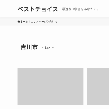
ベストチョイス
最適なIT学習をあなたに。
ホーム
エリアページ
吉川市
吉川市
– tax –