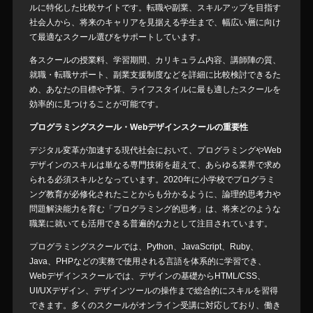
ルに特化した比較サイトです。転職や副業、スキルアップを目指す
社会人から、将来のキャリアを見据える学生まで、幅広い層に向け
て最適なスクール選びをサポートしています。
各スクールの授業料、学習期間、カリキュラム内容、講師陣の質、
就職・転職サポート、副業支援制度などを詳細に比較検討できるた
め、あなたの目標や予算、ライフスタイルに最も適したスクールを
効率的に見つけることが可能です。
プログラミングスクール・Webデザインスクールの重要性
デジタル変革が加速する現代社会において、プログラミングやWeb
デザインのスキルは単なる専門技術を超えて、あらゆる業界で求め
られる必須スキルとなっています。2020年に小学校でプログラミ
ング教育が必修化されたことからも分かるように、論理的思考力や
問題解決能力を育む「プログラミング的思考」は、将来どのような
職業に就いても活用できる普遍的な力として注目されています。
プログラミングスクールでは、Python、JavaScript、Ruby、
Java、PHPなどの実務で使用される言語を体系的に学習でき、
Webデザインスクールでは、デザインの基礎からHTML/CSS、
UI/UXデザイン、デザインツールの操作まで総合的にスキルを習得
できます。多くのスクールがオンライン受講に対応しており、働き