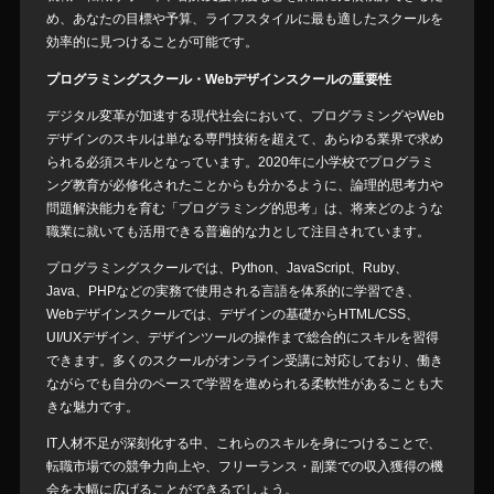
め、あなたの目標や予算、ライフスタイルに最も適したスクールを
効率的に見つけることが可能です。
プログラミングスクール・Webデザインスクールの重要性
デジタル変革が加速する現代社会において、プログラミングやWeb
デザインのスキルは単なる専門技術を超えて、あらゆる業界で求め
られる必須スキルとなっています。2020年に小学校でプログラミ
ング教育が必修化されたことからも分かるように、論理的思考力や
問題解決能力を育む「プログラミング的思考」は、将来どのような
職業に就いても活用できる普遍的な力として注目されています。
プログラミングスクールでは、Python、JavaScript、Ruby、
Java、PHPなどの実務で使用される言語を体系的に学習でき、
Webデザインスクールでは、デザインの基礎からHTML/CSS、
UI/UXデザイン、デザインツールの操作まで総合的にスキルを習得
できます。多くのスクールがオンライン受講に対応しており、働き
ながらでも自分のペースで学習を進められる柔軟性があることも大
きな魅力です。
IT人材不足が深刻化する中、これらのスキルを身につけることで、
転職市場での競争力向上や、フリーランス・副業での収入獲得の機
会を大幅に広げることができるでしょう。