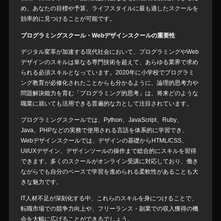
め、あなたの目標や予算、ライフスタイルに最も適したスクールを
効率的に見つけることが可能です。
プログラミングスクール・Webデザインスクールの重要性
デジタル変革が加速する現代社会において、プログラミングやWeb
デザインのスキルは単なる専門技術を超えて、あらゆる業界で求め
られる必須スキルとなっています。2020年に小学校でプログラミ
ング教育が必修化されたことからも分かるように、論理的思考力や
問題解決能力を育む「プログラミング的思考」は、将来どのような
職業に就いても活用できる普遍的な力として注目されています。
プログラミングスクールでは、Python、JavaScript、Ruby、
Java、PHPなどの実務で使用される言語を体系的に学習でき、
Webデザインスクールでは、デザインの基礎からHTML/CSS、
UI/UXデザイン、デザインツールの操作まで総合的にスキルを習得
できます。多くのスクールがオンライン受講に対応しており、働き
ながらでも自分のペースで学習を進められる柔軟性があることも大
きな魅力です。
IT人材不足が深刻化する中、これらのスキルを身につけることで、
転職市場での競争力向上や、フリーランス・副業での収入獲得の機
会を大幅に広げることができるでしょう。