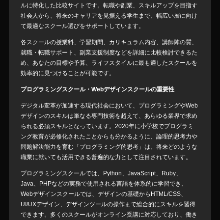
ルに特化した比較サイトです。転職や副業、スキルアップを目指す
社会人から、将来のキャリアを見据える学生まで、幅広い層に向け
て最適なスクール選びをサポートしています。
各スクールの授業料、学習期間、カリキュラム内容、講師陣の質、
就職・転職サポート、副業支援制度などを詳細に比較検討できるた
め、あなたの目標や予算、ライフスタイルに最も適したスクールを
効率的に見つけることが可能です。
プログラミングスクール・Webデザインスクールの重要性
デジタル変革が加速する現代社会において、プログラミングやWeb
デザインのスキルは単なる専門技術を超えて、あらゆる業界で求め
られる必須スキルとなっています。2020年に小学校でプログラミ
ング教育が必修化されたことからも分かるように、論理的思考力や
問題解決能力を育む「プログラミング的思考」は、将来どのような
職業に就いても活用できる普遍的な力として注目されています。
プログラミングスクールでは、Python、JavaScript、Ruby、
Java、PHPなどの実務で使用される言語を体系的に学習でき、
Webデザインスクールでは、デザインの基礎からHTML/CSS、
UI/UXデザイン、デザインツールの操作まで総合的にスキルを習得
できます。多くのスクールがオンライン受講に対応しており、働き