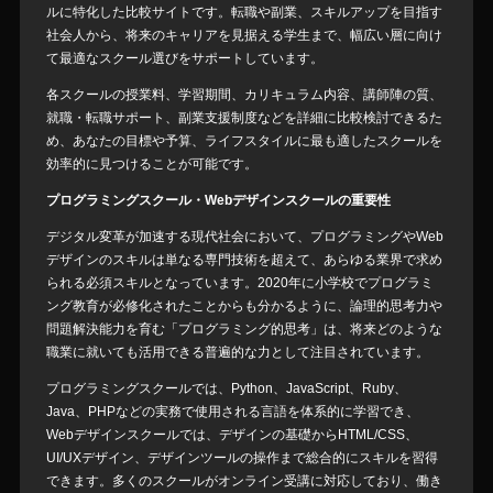
ルに特化した比較サイトです。転職や副業、スキルアップを目指す
社会人から、将来のキャリアを見据える学生まで、幅広い層に向け
て最適なスクール選びをサポートしています。
各スクールの授業料、学習期間、カリキュラム内容、講師陣の質、
就職・転職サポート、副業支援制度などを詳細に比較検討できるた
め、あなたの目標や予算、ライフスタイルに最も適したスクールを
効率的に見つけることが可能です。
プログラミングスクール・Webデザインスクールの重要性
デジタル変革が加速する現代社会において、プログラミングやWeb
デザインのスキルは単なる専門技術を超えて、あらゆる業界で求め
られる必須スキルとなっています。2020年に小学校でプログラミ
ング教育が必修化されたことからも分かるように、論理的思考力や
問題解決能力を育む「プログラミング的思考」は、将来どのような
職業に就いても活用できる普遍的な力として注目されています。
プログラミングスクールでは、Python、JavaScript、Ruby、
Java、PHPなどの実務で使用される言語を体系的に学習でき、
Webデザインスクールでは、デザインの基礎からHTML/CSS、
UI/UXデザイン、デザインツールの操作まで総合的にスキルを習得
できます。多くのスクールがオンライン受講に対応しており、働き