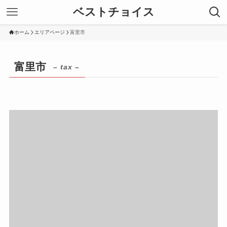
ベストチョイス
ホーム
エリアページ
富里市
富里市
– tax –