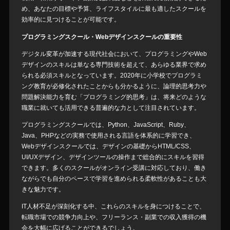
め、あなたの目標や予算、ライフスタイルに最も適したスクールを
効率的に見つけることが可能です。
プログラミングスクール・Webデザインスクールの重要性
デジタル変革が加速する現代社会において、プログラミングやWeb
デザインのスキルは単なる専門技術を超えて、あらゆる業界で求め
られる必須スキルとなっています。2020年に小学校でプログラミ
ング教育が必修化されたことからも分かるように、論理的思考力や
問題解決能力を育む「プログラミング的思考」は、将来どのような
職業に就いても活用できる普遍的な力として注目されています。
プログラミングスクールでは、Python、JavaScript、Ruby、
Java、PHPなどの実務で使用される言語を体系的に学習でき、
Webデザインスクールでは、デザインの基礎からHTML/CSS、
UI/UXデザイン、デザインツールの操作まで総合的にスキルを習得
できます。多くのスクールがオンライン受講に対応しており、働き
ながらでも自分のペースで学習を進められる柔軟性があることも大
きな魅力です。
IT人材不足が深刻化する中、これらのスキルを身につけることで、
転職市場での競争力向上や、フリーランス・副業での収入獲得の機
会を大幅に広げることができるでしょう。