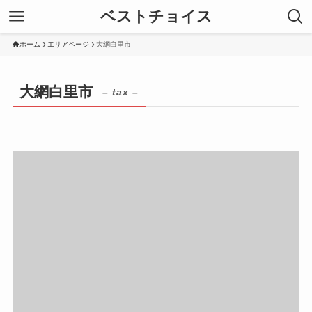
ベストチョイス
ホーム
エリアページ
大網白里市
大網白里市
– tax –