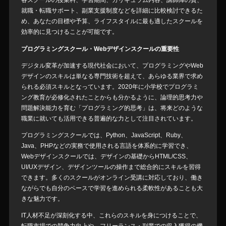
各スクールの授業料、学習期間、カリキュラム内容、講師陣の質、
就職・転職サポート、副業支援制度などを詳細に比較検討できるた
め、あなたの目標や予算、ライフスタイルに最も適したスクールを
効率的に見つけることが可能です。
プログラミングスクール・Webデザインスクールの重要性
デジタル変革が加速する現代社会において、プログラミングやWeb
デザインのスキルは単なる専門技術を超えて、あらゆる業界で求め
られる必須スキルとなっています。2020年に小学校でプログラミ
ング教育が必修化されたことからも分かるように、論理的思考力や
問題解決能力を育む「プログラミング的思考」は、将来どのような
職業に就いても活用できる普遍的な力として注目されています。
プログラミングスクールでは、Python、JavaScript、Ruby、
Java、PHPなどの実務で使用される言語を体系的に学習でき、
Webデザインスクールでは、デザインの基礎からHTML/CSS、
UI/UXデザイン、デザインツールの操作まで総合的にスキルを習得
できます。多くのスクールがオンライン受講に対応しており、働き
ながらでも自分のペースで学習を進められる柔軟性があることも大
きな魅力です。
IT人材不足が深刻化する中、これらのスキルを身につけることで、
転職市場での競争力向上や、フリーランス・副業での収入獲得の機