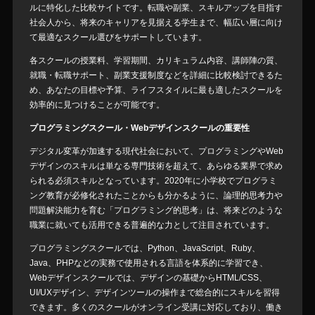
ルに特化した比較サイトです。転職や副業、スキルアップを目指す
社会人から、将来のキャリアを見据える学生まで、幅広い層に向け
て最適なスクール選びをサポートしています。
各スクールの授業料、学習期間、カリキュラム内容、講師陣の質、
就職・転職サポート、副業支援制度などを詳細に比較検討できるた
め、あなたの目標や予算、ライフスタイルに最も適したスクールを
効率的に見つけることが可能です。
プログラミングスクール・Webデザインスクールの重要性
デジタル変革が加速する現代社会において、プログラミングやWeb
デザインのスキルは単なる専門技術を超えて、あらゆる業界で求め
られる必須スキルとなっています。2020年に小学校でプログラミ
ング教育が必修化されたことからも分かるように、論理的思考力や
問題解決能力を育む「プログラミング的思考」は、将来どのような
職業に就いても活用できる普遍的な力として注目されています。
プログラミングスクールでは、Python、JavaScript、Ruby、
Java、PHPなどの実務で使用される言語を体系的に学習でき、
Webデザインスクールでは、デザインの基礎からHTML/CSS、
UI/UXデザイン、デザインツールの操作まで総合的にスキルを習得
できます。多くのスクールがオンライン受講に対応しており、働き