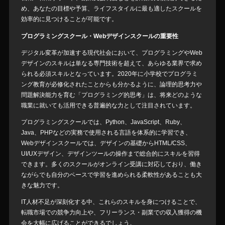
め、あなたの目標や予算、ライフスタイルに最も適したスクールを
効率的に見つけることが可能です。
プログラミングスクール・Webデザインスクールの重要性
デジタル変革が加速する現代社会において、プログラミングやWeb
デザインのスキルは単なる専門技術を超えて、あらゆる業界で求め
られる必須スキルとなっています。2020年に小学校でプログラミ
ング教育が必修化されたことからも分かるように、論理的思考力や
問題解決能力を育む「プログラミング的思考」は、将来どのような
職業に就いても活用できる普遍的な力として注目されています。
プログラミングスクールでは、Python、JavaScript、Ruby、
Java、PHPなどの実務で使用される言語を体系的に学習でき、
Webデザインスクールでは、デザインの基礎からHTML/CSS、
UI/UXデザイン、デザインツールの操作まで総合的にスキルを習得
できます。多くのスクールがオンライン受講に対応しており、働き
ながらでも自分のペースで学習を進められる柔軟性があることも大
きな魅力です。
IT人材不足が深刻化する中、これらのスキルを身につけることで、
転職市場での競争力向上や、フリーランス・副業での収入獲得の機
会を大幅に広げることができるでしょう。