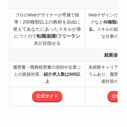
特
プロのWebデザイナーが専属で指
Webデザインだけ
200種類以上の教材を自由に
導！
グなど
45種類の職
使えてあなたにあったスキルが身
る。
スキルの組み合
につくので
転職/副業/フリーラン
な仕事の可能
ス
が目指せる
就業/副業
履歴書・職務経歴書の添削や企業ご
未経験キャリアチェ
との面接対策。
紹介求人数は500以
ラムあり。履歴書・
上
接対策のサポ
公式サイト
公式サ