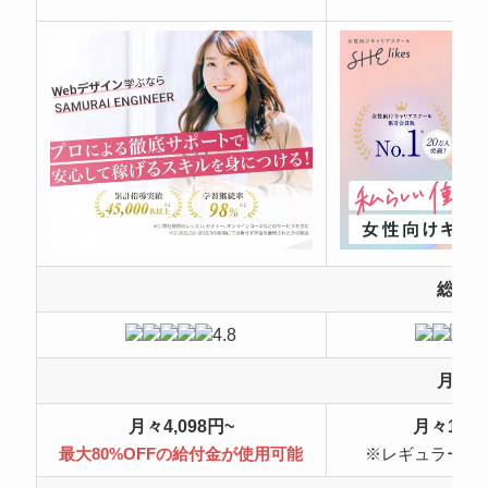
総合
4.8
月額
月々4,098円~
月々10,4
最大80%OFFの給付金が使用可能
※レギュラープ