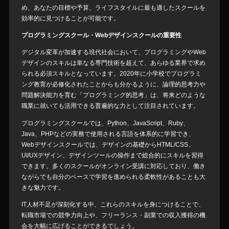
め、あなたの目標や予算、ライフスタイルに最も適したスクールを
効率的に見つけることが可能です。
プログラミングスクール・Webデザインスクールの重要性
デジタル変革が加速する現代社会において、プログラミングやWeb
デザインのスキルは単なる専門技術を超えて、あらゆる業界で求め
られる必須スキルとなっています。2020年に小学校でプログラミ
ング教育が必修化されたことからも分かるように、論理的思考力や
問題解決能力を育む「プログラミング的思考」は、将来どのような
職業に就いても活用できる普遍的な力として注目されています。
プログラミングスクールでは、Python、JavaScript、Ruby、
Java、PHPなどの実務で使用される言語を体系的に学習でき、
Webデザインスクールでは、デザインの基礎からHTML/CSS、
UI/UXデザイン、デザインツールの操作まで総合的にスキルを習得
できます。多くのスクールがオンライン受講に対応しており、働き
ながらでも自分のペースで学習を進められる柔軟性があることも大
きな魅力です。
IT人材不足が深刻化する中、これらのスキルを身につけることで、
転職市場での競争力向上や、フリーランス・副業での収入獲得の機
会を大幅に広げることができるでしょう。