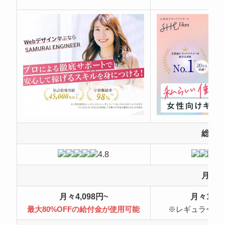
総合
4.8
月額
月々4,098円~
月々10,4
最大80%OFFの給付金が使用可能
※レギュラープ