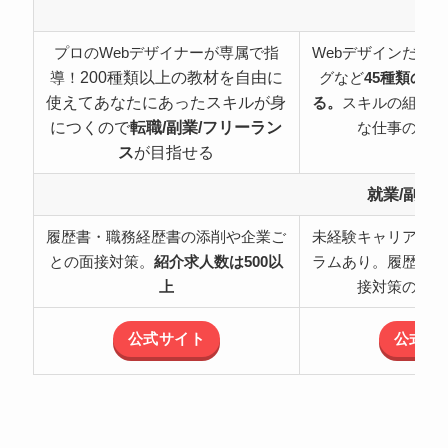
特
プロのWebデザイナーが専属で指
Webデザインだけ
200種類以上の教材を自由に
導！
グなど
45種類の職
使えてあなたにあったスキルが身
る。
スキルの組み合
につくので
転職/副業/フリーラン
な仕事の可能
ス
が目指せる
就業/副業
履歴書・職務経歴書の添削や企業ご
未経験キャリアチェ
との面接対策。
紹介求人数は500以
ラムあり。履歴書・
上
接対策のサポ
公式サイト
公式サ