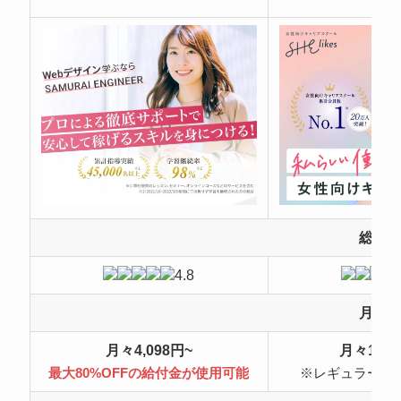
総合
4.8
月額
月々4,098円~
月々10,4
最大80%OFFの給付金が使用可能
※レギュラープ