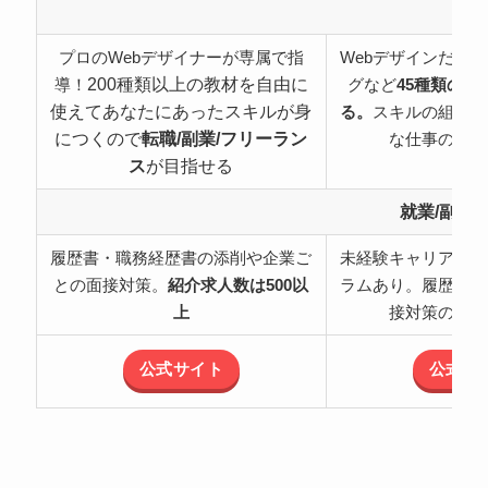
特
プロのWebデザイナーが専属で指
Webデザインだけ
200種類以上の教材を自由に
導！
グなど
45種類の職
使えてあなたにあったスキルが身
る。
スキルの組み合
につくので
転職/副業/フリーラン
な仕事の可能
ス
が目指せる
就業/副業
履歴書・職務経歴書の添削や企業ご
未経験キャリアチェ
との面接対策。
紹介求人数は500以
ラムあり。履歴書・
上
接対策のサポ
公式サイト
公式サ