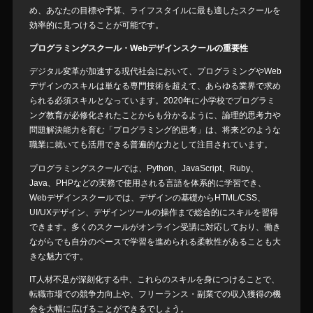
め、あなたの目標や予算、ライフスタイルに最も適したスクールを
効率的に見つけることが可能です。
プログラミングスクール・Webデザインスクールの重要性
デジタル変革が加速する現代社会において、プログラミングやWeb
デザインのスキルは単なる専門技術を超えて、あらゆる業界で求め
られる必須スキルとなっています。2020年に小学校でプログラミ
ング教育が必修化されたことからも分かるように、論理的思考力や
問題解決能力を育む「プログラミング的思考」は、将来どのような
職業に就いても活用できる普遍的な力として注目されています。
プログラミングスクールでは、Python、JavaScript、Ruby、
Java、PHPなどの実務で使用される言語を体系的に学習でき、
Webデザインスクールでは、デザインの基礎からHTML/CSS、
UI/UXデザイン、デザインツールの操作まで総合的にスキルを習得
できます。多くのスクールがオンライン受講に対応しており、働き
ながらでも自分のペースで学習を進められる柔軟性があることも大
きな魅力です。
IT人材不足が深刻化する中、これらのスキルを身につけることで、
転職市場での競争力向上や、フリーランス・副業での収入獲得の機
会を大幅に広げることができるでしょう。