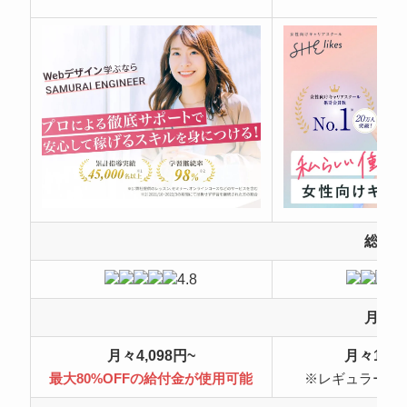
総合
4.8
月額
月々4,098円~
月々10,4
最大80%OFFの給付金が使用可能
※レギュラープ