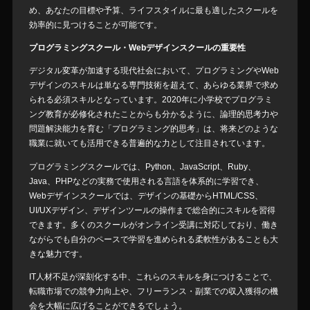
め、あなたの目標や予算、ライフスタイルに最も適したスクールを
効率的に見つけることが可能です。
プログラミングスクール・Webデザインスクールの重要性
デジタル変革が加速する現代社会において、プログラミングやWeb
デザインのスキルは単なる専門技術を超えて、あらゆる業界で求め
られる必須スキルとなっています。2020年に小学校でプログラミ
ング教育が必修化されたことからも分かるように、論理的思考力や
問題解決能力を育む「プログラミング的思考」は、将来どのような
職業に就いても活用できる普遍的な力として注目されています。
プログラミングスクールでは、Python、JavaScript、Ruby、
Java、PHPなどの実務で使用される言語を体系的に学習でき、
Webデザインスクールでは、デザインの基礎からHTML/CSS、
UI/UXデザイン、デザインツールの操作まで総合的にスキルを習得
できます。多くのスクールがオンライン受講に対応しており、働き
ながらでも自分のペースで学習を進められる柔軟性があることも大
きな魅力です。
IT人材不足が深刻化する中、これらのスキルを身につけることで、
転職市場での競争力向上や、フリーランス・副業での収入獲得の機
会を大幅に広げることができるでしょう。