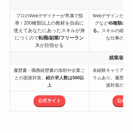
特
プロのWebデザイナーが専属で指
Webデザインだけ
200種類以上の教材を自由に
導！
グなど
45種類の職
使えてあなたにあったスキルが身
る。
スキルの組み合
につくので
転職/副業/フリーラン
な仕事の可能
ス
が目指せる
就業/副業
履歴書・職務経歴書の添削や企業ご
未経験キャリアチェ
との面接対策。
紹介求人数は500以
ラムあり。履歴書・
上
接対策のサポ
公式サイト
公式サ