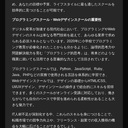
め、あなたの目標や予算、ライフスタイルに最も適したスクールを
効率的に見つけることが可能です。
プログラミングスクール・Webデザインスクールの重要性
デジタル変革が加速する現代社会において、プログラミングやWeb
デザインのスキルは単なる専門技術を超えて、あらゆる業界で求め
られる必須スキルとなっています。2020年に小学校でプログラミ
ング教育が必修化されたことからも分かるように、論理的思考力や
問題解決能力を育む「プログラミング的思考」は、将来どのような
職業に就いても活用できる普遍的な力として注目されています。
プログラミングスクールでは、Python、JavaScript、Ruby、
Java、PHPなどの実務で使用される言語を体系的に学習でき、
Webデザインスクールでは、デザインの基礎からHTML/CSS、
UI/UXデザイン、デザインツールの操作まで総合的にスキルを習得
できます。多くのスクールがオンライン受講に対応しており、働き
ながらでも自分のペースで学習を進められる柔軟性があることも大
きな魅力です。
IT人材不足が深刻化する中、これらのスキルを身につけることで、
転職市場での競争力向上や、フリーランス・副業での収入獲得の機
会を大幅に広げることができるでしょう。