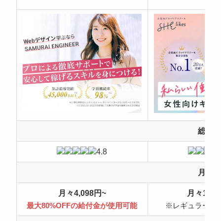
総合
4.8
月額
月々4,098円~
月々10,4
最大80%OFFの給付金が使用可能
※レギュラープ