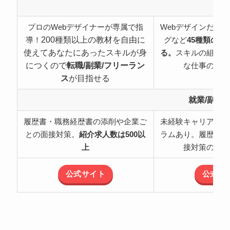
特
プロのWebデザイナーが専属で指
Webデザインだけ
200種類以上の教材を自由に
導！
グなど
45種類の職
使えてあなたにあったスキルが身
る。
スキルの組み合
につくので
転職/副業/フリーラン
な仕事の可能
ス
が目指せる
就業/副業
履歴書・職務経歴書の添削や企業ご
未経験キャリアチェ
との面接対策。
紹介求人数は500以
ラムあり。履歴書・
上
接対策のサポ
公式サイト
公式サ