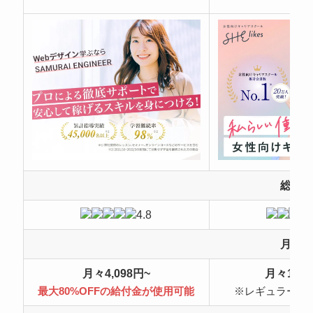
総合
4.8
月額
月々4,098円~
月々10,4
最大80%OFFの給付金が使用可能
※レギュラープ