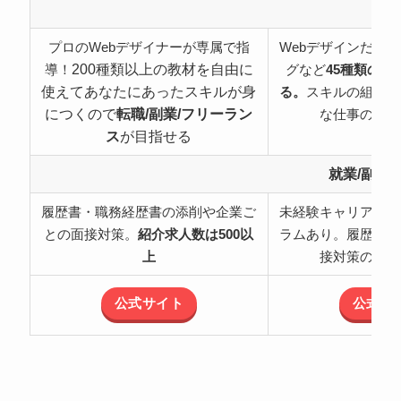
特
プロのWebデザイナーが専属で指
Webデザインだけ
200種類以上の教材を自由に
導！
グなど
45種類の職
使えてあなたにあったスキルが身
る。
スキルの組み合
につくので
転職/副業/フリーラン
な仕事の可能
ス
が目指せる
就業/副業
履歴書・職務経歴書の添削や企業ご
未経験キャリアチェ
との面接対策。
紹介求人数は500以
ラムあり。履歴書・
上
接対策のサポ
公式サイト
公式サ