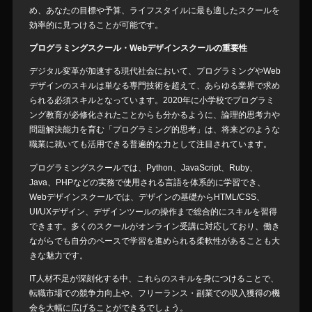
め、あなたの目標や予算、ライフスタイルに最も適したスクールを
効率的に見つけることが可能です。
プログラミングスクール・Webデザインスクールの重要性
デジタル変革が加速する現代社会において、プログラミングやWeb
デザインのスキルは単なる専門技術を超えて、あらゆる業界で求め
られる必須スキルとなっています。2020年に小学校でプログラミ
ング教育が必修化されたことからも分かるように、論理的思考力や
問題解決能力を育む「プログラミング的思考」は、将来どのような
職業に就いても活用できる普遍的な力として注目されています。
プログラミングスクールでは、Python、JavaScript、Ruby、
Java、PHPなどの実務で使用される言語を体系的に学習でき、
Webデザインスクールでは、デザインの基礎からHTML/CSS、
UI/UXデザイン、デザインツールの操作まで総合的にスキルを習得
できます。多くのスクールがオンライン受講に対応しており、働き
ながらでも自分のペースで学習を進められる柔軟性があることも大
きな魅力です。
IT人材不足が深刻化する中、これらのスキルを身につけることで、
転職市場での競争力向上や、フリーランス・副業での収入獲得の機
会を大幅に広げることができるでしょう。