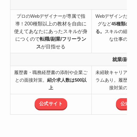
特
プロのWebデザイナーが専属で指
Webデザインだけ
200種類以上の教材を自由に
導！
グなど
45種類の職
使えてあなたにあったスキルが身
る。
スキルの組み合
につくので
転職/副業/フリーラン
な仕事の可能
ス
が目指せる
就業/副業
履歴書・職務経歴書の添削や企業ご
未経験キャリアチェ
との面接対策。
紹介求人数は500以
ラムあり。履歴書・
上
接対策のサポ
公式サイト
公式サ