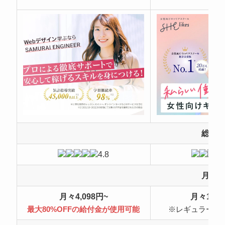
総合
4.8
月額
月々4,098円~
月々10,4
最大80%OFFの給付金が使用可能
※レギュラープ