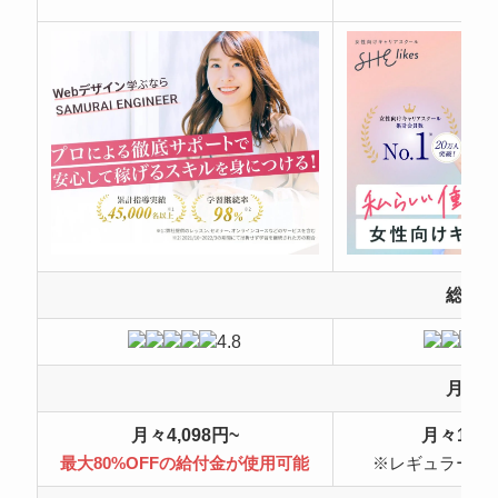
総合
4.8
月額
月々4,098円~
月々10,4
最大80%OFFの給付金が使用可能
※レギュラープ