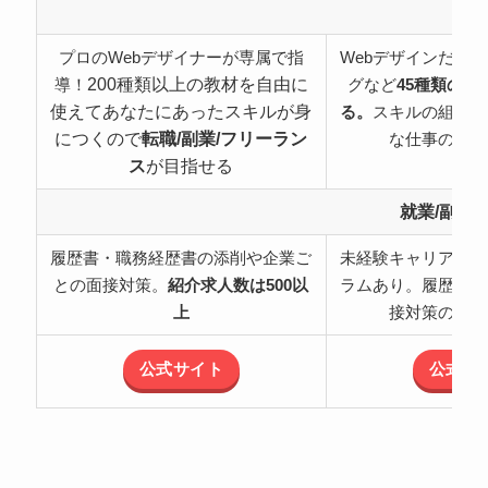
特
プロのWebデザイナーが専属で指
Webデザインだけ
200種類以上の教材を自由に
導！
グなど
45種類の職
使えてあなたにあったスキルが身
る。
スキルの組み合
につくので
転職/副業/フリーラン
な仕事の可能
ス
が目指せる
就業/副業
履歴書・職務経歴書の添削や企業ご
未経験キャリアチェ
との面接対策。
紹介求人数は500以
ラムあり。履歴書・
上
接対策のサポ
公式サイト
公式サ