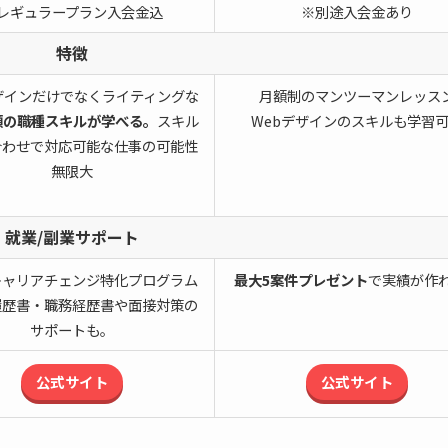
レギュラープラン入会金込
※別途入会金あり
特徴
ザインだけでなくライティングな
月額制のマンツーマンレッス
類の職種スキルが学べる。
スキル
Webデザインのスキルも学習
合わせで対応可能な仕事の可能性
無限大
就業/副業サポート
キャリアチェンジ特化プログラム
最大5案件プレゼント
で実績が作
履歴書・職務経歴書や面接対策の
サポートも。
公式サイト
公式サイト