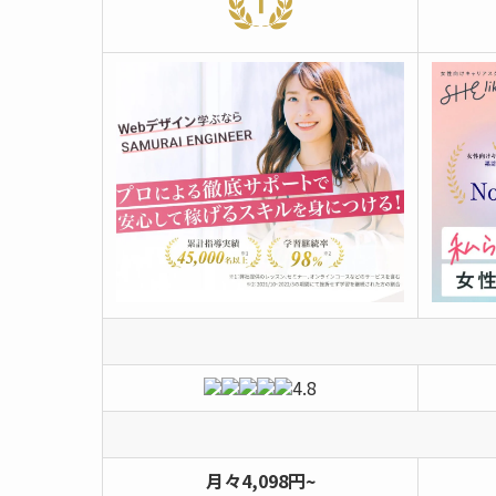
4.8
月々4,098円~