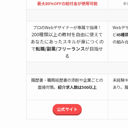
最大80%OFFの給付金が使用可能
※
プロのWebデザイナーが専属で指導！
Webデ
200種類以上の教材を自由に使えて
ど
45種
あなたにあったスキルが身につくの
の組み
で
転職/副業/フリーランス
が目指せ
る
履歴書・職務経歴書の添削や企業ごとの
未経験
面接対策。
紹介求人数は500以上
あり。
公式サイト