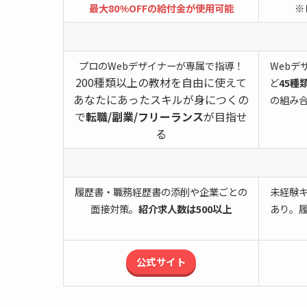
最大80%OFFの給付金が使用可能
※
プロのWebデザイナーが専属で指導！
Webデ
200種類以上の教材を自由に使えて
ど
45種
あなたにあったスキルが身につくの
の組み
で
転職/副業/フリーランス
が目指せ
る
履歴書・職務経歴書の添削や企業ごとの
未経験
面接対策。
紹介求人数は500以上
あり。
公式サイト