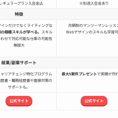
レギュラープラン入会金込
※別途入会金あり
特徴
ザインだけでなくライティングな
月額制のマンツーマンレッス
類の職種スキルが学べる。
スキル
Webデザインのスキルも学習
合わせで対応可能な仕事の可能性
無限大
就業/副業サポート
キャリアチェンジ特化プログラム
最大5案件プレゼント
で実績が作
履歴書・職務経歴書や面接対策の
サポートも。
公式サイト
公式サイト