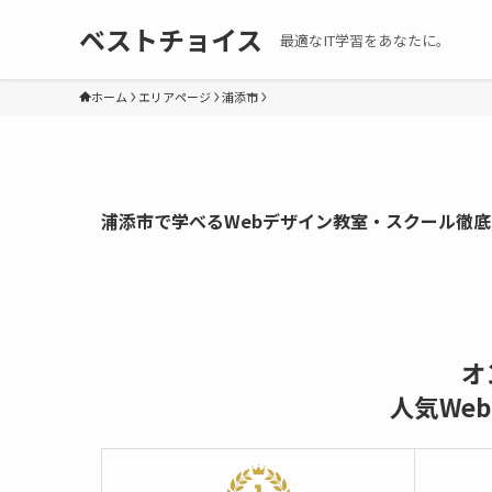
ベストチョイス
最適なIT学習をあなたに。
ホーム
エリアページ
浦添市
浦添市で学べるWebデザイン教室・スクール徹
オ
人気We