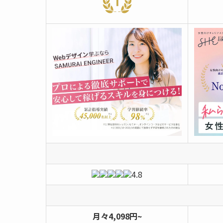
4.8
月々4,098円~