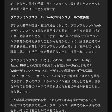
め、あなたの目標や予算、ライフスタイルに最も適したスクールを
効率的に見つけることが可能です。
プログラミングスクール・Webデザインスクールの重要性
デジタル変革が加速する現代社会において、プログラミングやWeb
デザインのスキルは単なる専門技術を超えて、あらゆる業界で求め
られる必須スキルとなっています。2020年に小学校でプログラミ
ング教育が必修化されたことからも分かるように、論理的思考力や
問題解決能力を育む「プログラミング的思考」は、将来どのような
職業に就いても活用できる普遍的な力として注目されています。
プログラミングスクールでは、Python、JavaScript、Ruby、
Java、PHPなどの実務で使用される言語を体系的に学習でき、
Webデザインスクールでは、デザインの基礎からHTML/CSS、
UI/UXデザイン、デザインツールの操作まで総合的にスキルを習得
できます。多くのスクールがオンライン受講に対応しており、働き
ながらでも自分のペースで学習を進められる柔軟性があることも大
きな魅力です。
IT人材不足が深刻化する中、これらのスキルを身につけることで、
転職市場での競争力向上や、フリーランス・副業での収入獲得の機
会を大幅に広げることができるでしょう。