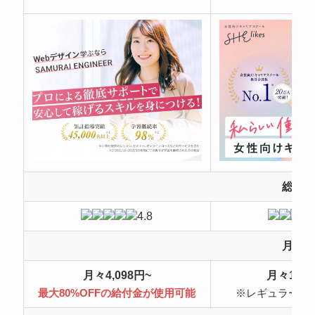
総合
4.8
月額
月々4,098円~
月々10,4
最大80%OFFの給付金が使用可能
※レギュラープ