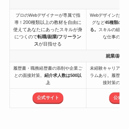
特
プロのWebデザイナーが専属で指
Webデザインだけ
200種類以上の教材を自由に
導！
グなど
45種類の職
使えてあなたにあったスキルが身
る。
スキルの組み合
につくので
転職/副業/フリーラン
な仕事の可能
ス
が目指せる
就業/副業
履歴書・職務経歴書の添削や企業ご
未経験キャリアチェ
との面接対策。
紹介求人数は500以
ラムあり。履歴書・
上
接対策のサポ
公式サイト
公式サ