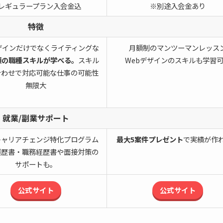
レギュラープラン入会金込
※別途入会金あり
特徴
ザインだけでなくライティングな
月額制のマンツーマンレッス
類の職種スキルが学べる。
スキル
Webデザインのスキルも学習
合わせで対応可能な仕事の可能性
無限大
就業/副業サポート
キャリアチェンジ特化プログラム
最大5案件プレゼント
で実績が作
履歴書・職務経歴書や面接対策の
サポートも。
公式サイト
公式サイト