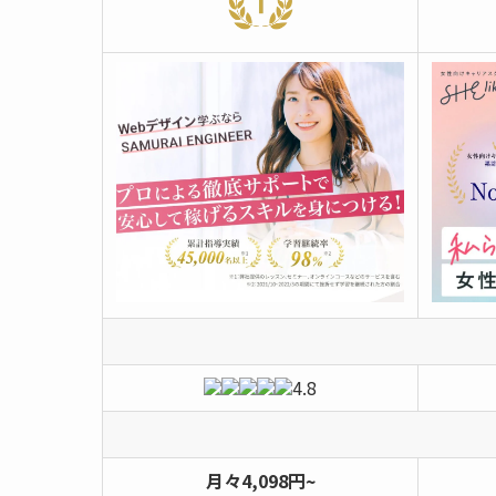
4.8
月々4,098円~