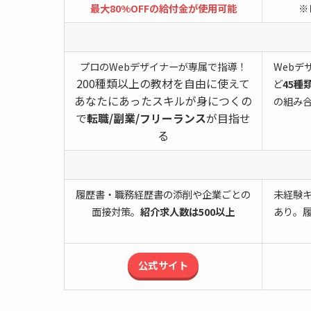
最大80%OFFの給付金が使用可能
※
プロのWebデザイナーが専属で指導！
Webデ
200種類以上の教材を自由に使えて
ど
45種
あなたにあったスキルが身につくの
の組み
で
転職/副業/フリーランス
が目指せ
る
履歴書・職務経歴書の添削や企業ごとの
未経験
面接対策。
紹介求人数は500以上
あり。
公式サイト