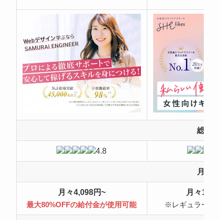
総合
4.8
月額
月々4,098円~
月々10,4
最大80%OFFの給付金が使用可能
※レギュラープ