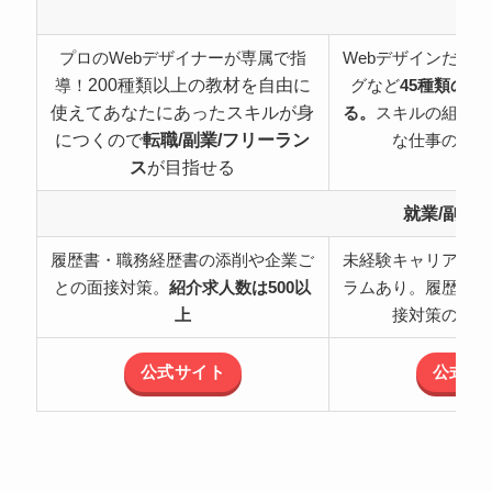
特
プロのWebデザイナーが専属で指
Webデザインだけ
200種類以上の教材を自由に
導！
グなど
45種類の職
使えてあなたにあったスキルが身
る。
スキルの組み合
につくので
転職/副業/フリーラン
な仕事の可能
ス
が目指せる
就業/副業
履歴書・職務経歴書の添削や企業ご
未経験キャリアチェ
との面接対策。
紹介求人数は500以
ラムあり。履歴書・
上
接対策のサポ
公式サイト
公式サ