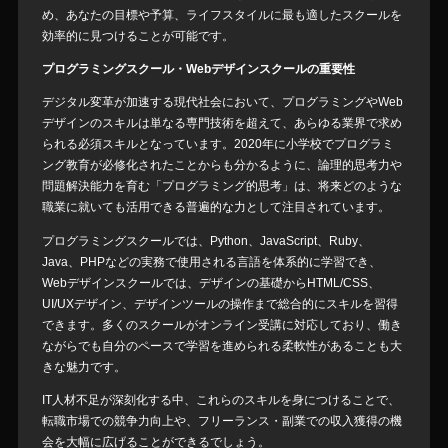
め、あなたの目標や予算、ライフスタイルに最も適したスクールを
効率的に見つけることが可能です。
プログラミングスクール・Webデザインスクールの重要性
デジタル変革が加速する現代社会において、プログラミングやWeb
デザインのスキルは単なる専門技術を超えて、あらゆる業界で求め
られる必須スキルとなっています。2020年に小学校でプログラミ
ング教育が必修化されたことからも分かるように、論理的思考力や
問題解決能力を育む「プログラミング的思考」は、将来どのような
職業に就いても活用できる普遍的な力として注目されています。
プログラミングスクールでは、Python、JavaScript、Ruby、
Java、PHPなどの実務で使用される言語を体系的に学習でき、
Webデザインスクールでは、デザインの基礎からHTML/CSS、
UI/UXデザイン、デザインツールの操作まで総合的にスキルを習得
できます。多くのスクールがオンライン受講に対応しており、働き
ながらでも自分のペースで学習を進められる柔軟性があることも大
きな魅力です。
IT人材不足が深刻化する中、これらのスキルを身につけることで、
転職市場での競争力向上や、フリーランス・副業での収入獲得の機
会を大幅に広げることができるでしょう。