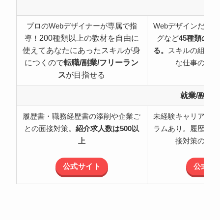
特
プロのWebデザイナーが専属で指
Webデザインだけ
200種類以上の教材を自由に
導！
グなど
45種類の職
使えてあなたにあったスキルが身
る。
スキルの組み合
につくので
転職/副業/フリーラン
な仕事の可能
ス
が目指せる
就業/副業
履歴書・職務経歴書の添削や企業ご
未経験キャリアチェ
との面接対策。
紹介求人数は500以
ラムあり。履歴書・
上
接対策のサポ
公式サイト
公式サ