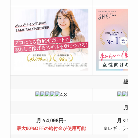
総合
4.8
月額
月々4,098円~
月々10,4
最大80%OFFの給付金が使用可能
※レギュラープ