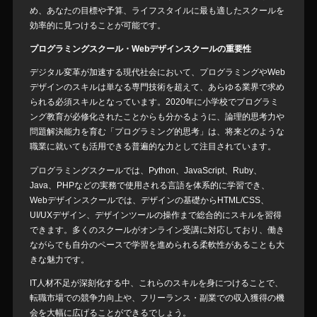
め、あなたの目標や予算、ライフスタイルに最も適したスクールを
効率的に見つけることが可能です。
プログラミングスクール・Webデザインスクールの重要性
デジタル変革が加速する現代社会において、プログラミングやWeb
デザインのスキルは単なる専門技術を超えて、あらゆる業界で求め
られる必須スキルとなっています。2020年に小学校でプログラミ
ング教育が必修化されたことからも分かるように、論理的思考力や
問題解決能力を育む「プログラミング的思考」は、将来どのような
職業に就いても活用できる普遍的な力として注目されています。
プログラミングスクールでは、Python、JavaScript、Ruby、
Java、PHPなどの実務で使用される言語を体系的に学習でき、
Webデザインスクールでは、デザインの基礎からHTML/CSS、
UI/UXデザイン、デザインツールの操作まで総合的にスキルを習得
できます。多くのスクールがオンライン受講に対応しており、働き
ながらでも自分のペースで学習を進められる柔軟性があることも大
きな魅力です。
IT人材不足が深刻化する中、これらのスキルを身につけることで、
転職市場での競争力向上や、フリーランス・副業での収入獲得の機
会を大幅に広げることができるでしょう。