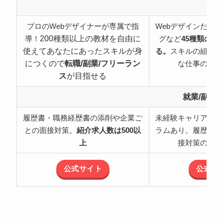
特
プロのWebデザイナーが専属で指
Webデザインだけ
200種類以上の教材を自由に
導！
グなど
45種類の職
使えてあなたにあったスキルが身
る。
スキルの組み合
につくので
転職/副業/フリーラン
な仕事の可能
ス
が目指せる
就業/副業
履歴書・職務経歴書の添削や企業ご
未経験キャリアチェ
との面接対策。
紹介求人数は500以
ラムあり。履歴書・
上
接対策のサポ
公式サイト
公式サ