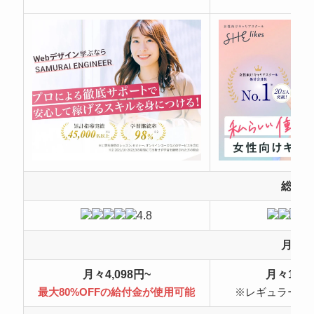
総合
4.8
月額
月々4,098円~
月々10,4
最大80%OFFの給付金が使用可能
※レギュラープ