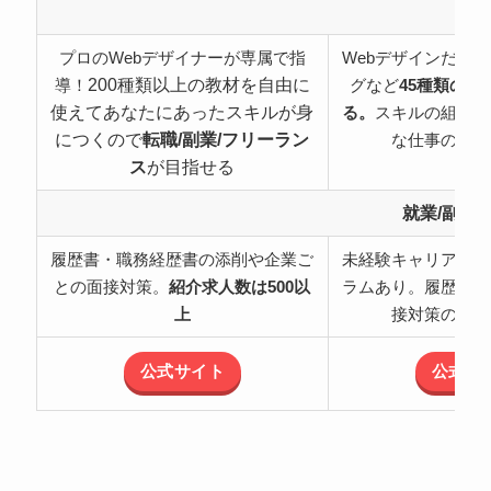
特
プロのWebデザイナーが専属で指
Webデザインだけ
200種類以上の教材を自由に
導！
グなど
45種類の職
使えてあなたにあったスキルが身
る。
スキルの組み合
につくので
転職/副業/フリーラン
な仕事の可能
ス
が目指せる
就業/副業
履歴書・職務経歴書の添削や企業ご
未経験キャリアチェ
との面接対策。
紹介求人数は500以
ラムあり。履歴書・
上
接対策のサポ
公式サイト
公式サ