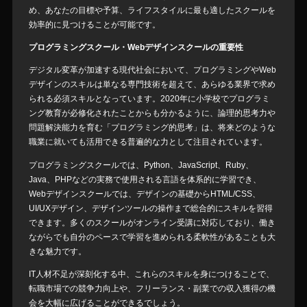
め、あなたの目標や予算、ライフスタイルに最も適したスクールを
効率的に見つけることが可能です。
プログラミングスクール・Webデザインスクールの重要性
デジタル変革が加速する現代社会において、プログラミングやWeb
デザインのスキルは単なる専門技術を超えて、あらゆる業界で求め
られる必須スキルとなっています。2020年に小学校でプログラミ
ング教育が必修化されたことからも分かるように、論理的思考力や
問題解決能力を育む「プログラミング的思考」は、将来どのような
職業に就いても活用できる普遍的な力として注目されています。
プログラミングスクールでは、Python、JavaScript、Ruby、
Java、PHPなどの実務で使用される言語を体系的に学習でき、
Webデザインスクールでは、デザインの基礎からHTML/CSS、
UI/UXデザイン、デザインツールの操作まで総合的にスキルを習得
できます。多くのスクールがオンライン受講に対応しており、働き
ながらでも自分のペースで学習を進められる柔軟性があることも大
きな魅力です。
IT人材不足が深刻化する中、これらのスキルを身につけることで、
転職市場での競争力向上や、フリーランス・副業での収入獲得の機
会を大幅に広げることができるでしょう。