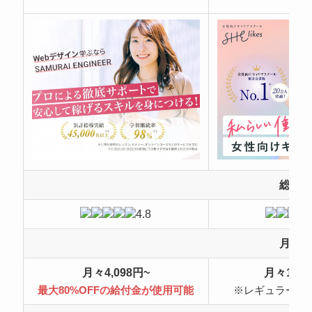
総合
4.8
月額
月々4,098円~
月々10,4
最大80%OFFの給付金が使用可能
※レギュラープ