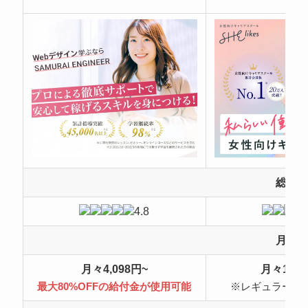
総合
4.8
月額
月々4,098円~
月々10,4
最大80%OFFの給付金が使用可能
※レギュラープ