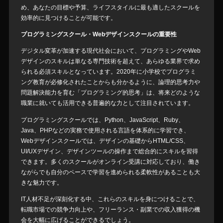
め、あなたの目標や予算、ライフスタイルに最も適したスクールを
効率的に見つけることが可能です。
プログラミングスクール・Webデザインスクールの重要性
デジタル変革が加速する現代社会において、プログラミングやWeb
デザインのスキルは単なる専門技術を超えて、あらゆる業界で求め
られる必須スキルとなっています。2020年に小学校でプログラミ
ング教育が必修化されたことからも分かるように、論理的思考力や
問題解決能力を育む「プログラミング的思考」は、将来どのような
職業に就いても活用できる普遍的な力として注目されています。
プログラミングスクールでは、Python、JavaScript、Ruby、
Java、PHPなどの実務で使用される言語を体系的に学習でき、
Webデザインスクールでは、デザインの基礎からHTML/CSS、
UI/UXデザイン、デザインツールの操作まで総合的にスキルを習得
できます。多くのスクールがオンライン受講に対応しており、働き
ながらでも自分のペースで学習を進められる柔軟性があることも大
きな魅力です。
IT人材不足が深刻化する中、これらのスキルを身につけることで、
転職市場での競争力向上や、フリーランス・副業での収入獲得の機
会を大幅に広げることができるでしょう。