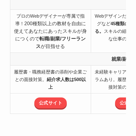
特
プロのWebデザイナーが専属で指
Webデザインだけ
200種類以上の教材を自由に
導！
グなど
45種類の職
使えてあなたにあったスキルが身
る。
スキルの組み合
につくので
転職/副業/フリーラン
な仕事の可能
ス
が目指せる
就業/副業
履歴書・職務経歴書の添削や企業ご
未経験キャリアチェ
との面接対策。
紹介求人数は500以
ラムあり。履歴書・
上
接対策のサポ
公式サイト
公式サ