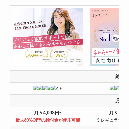
総合
4.8
月額
月々4,098円~
月々10,4
最大80%OFFの給付金が使用可能
※レギュラープ