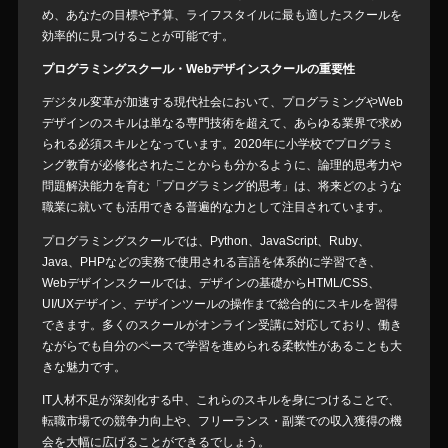
め、あなたの目標や予算、ライフスタイルに最も適したスクールを
効率的に見つけることが可能です。
プログラミングスクール・Webデザインスクールの重要性
デジタル変革が加速する現代社会において、プログラミングやWeb
デザインのスキルは単なる専門技術を超えて、あらゆる業界で求め
られる必須スキルとなっています。2020年に小学校でプログラミ
ング教育が必修化されたことからも分かるように、論理的思考力や
問題解決能力を育む「プログラミング的思考」は、将来どのような
職業に就いても活用できる普遍的な力として注目されています。
プログラミングスクールでは、Python、JavaScript、Ruby、
Java、PHPなどの実務で使用される言語を体系的に学習でき、
Webデザインスクールでは、デザインの基礎からHTML/CSS、
UI/UXデザイン、デザインツールの操作まで総合的にスキルを習得
できます。多くのスクールがオンライン受講に対応しており、働き
ながらでも自分のペースで学習を進められる柔軟性があることも大
きな魅力です。
IT人材不足が深刻化する中、これらのスキルを身につけることで、
転職市場での競争力向上や、フリーランス・副業での収入獲得の機
会を大幅に広げることができるでしょう。