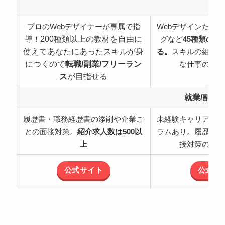
特
プロのWebデザイナーが専属で指
Webデザインだけ
200種類以上の教材を自由に
導！
グなど
45種類の職
使えてあなたにあったスキルが身
る。
スキルの組み合
につくので
転職/副業/フリーラン
な仕事の可能
ス
が目指せる
就業/副業
履歴書・職務経歴書の添削や企業ご
未経験キャリアチェ
との面接対策。
紹介求人数は500以
ラムあり。履歴書・
上
接対策のサポ
公式サイト
公式サ