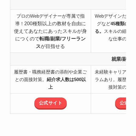
特
プロのWebデザイナーが専属で指
Webデザインだけ
200種類以上の教材を自由に
導！
グなど
45種類の職
使えてあなたにあったスキルが身
る。
スキルの組み合
につくので
転職/副業/フリーラン
な仕事の可能
ス
が目指せる
就業/副業
履歴書・職務経歴書の添削や企業ご
未経験キャリアチェ
との面接対策。
紹介求人数は500以
ラムあり。履歴書・
上
接対策のサポ
公式サイト
公式サ