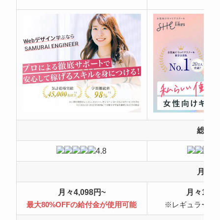
総合
4.8
月額
月々4,098円~
月々10,4
最大80%OFFの給付金が使用可能
※レギュラープ