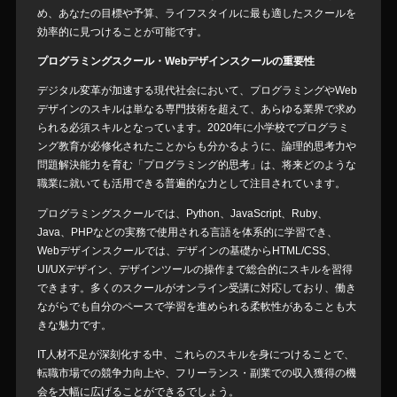
め、あなたの目標や予算、ライフスタイルに最も適したスクールを
効率的に見つけることが可能です。
プログラミングスクール・Webデザインスクールの重要性
デジタル変革が加速する現代社会において、プログラミングやWeb
デザインのスキルは単なる専門技術を超えて、あらゆる業界で求め
られる必須スキルとなっています。2020年に小学校でプログラミ
ング教育が必修化されたことからも分かるように、論理的思考力や
問題解決能力を育む「プログラミング的思考」は、将来どのような
職業に就いても活用できる普遍的な力として注目されています。
プログラミングスクールでは、Python、JavaScript、Ruby、
Java、PHPなどの実務で使用される言語を体系的に学習でき、
Webデザインスクールでは、デザインの基礎からHTML/CSS、
UI/UXデザイン、デザインツールの操作まで総合的にスキルを習得
できます。多くのスクールがオンライン受講に対応しており、働き
ながらでも自分のペースで学習を進められる柔軟性があることも大
きな魅力です。
IT人材不足が深刻化する中、これらのスキルを身につけることで、
転職市場での競争力向上や、フリーランス・副業での収入獲得の機
会を大幅に広げることができるでしょう。