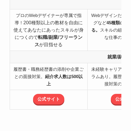
特
プロのWebデザイナーが専属で指
Webデザインだけ
200種類以上の教材を自由に
導！
グなど
45種類の職
使えてあなたにあったスキルが身
る。
スキルの組み合
につくので
転職/副業/フリーラン
な仕事の可能
ス
が目指せる
就業/副業
履歴書・職務経歴書の添削や企業ご
未経験キャリアチェ
との面接対策。
紹介求人数は500以
ラムあり。履歴書・
上
接対策のサポ
公式サイト
公式サ