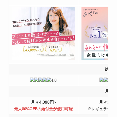
総合
4.8
月額
月々4,098円~
月々10,4
最大80%OFFの給付金が使用可能
※レギュラープ