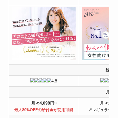
総合
4.8
月額
月々4,098円~
月々10,4
最大80%OFFの給付金が使用可能
※レギュラープ