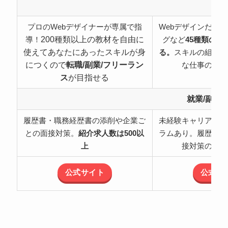
特
プロのWebデザイナーが専属で指
Webデザインだけ
200種類以上の教材を自由に
導！
グなど
45種類の職
使えてあなたにあったスキルが身
る。
スキルの組み合
につくので
転職/副業/フリーラン
な仕事の可能
ス
が目指せる
就業/副業
履歴書・職務経歴書の添削や企業ご
未経験キャリアチェ
との面接対策。
紹介求人数は500以
ラムあり。履歴書・
上
接対策のサポ
公式サイト
公式サ