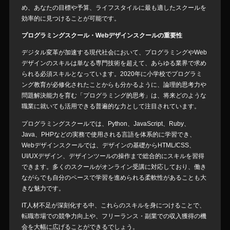
め、あなたの目標や予算、ライフスタイルに最も適したスクールを
効率的に見つけることが可能です。
プログラミングスクール・Webデザインスクールの重要性
デジタル変革が加速する現代社会において、プログラミングやWeb
デザインのスキルは単なる専門技術を超えて、あらゆる業界で求め
られる必須スキルとなっています。2020年に小学校でプログラミ
ング教育が必修化されたことからも分かるように、論理的思考力や
問題解決能力を育む「プログラミング的思考」は、将来どのような
職業に就いても活用できる普遍的な力として注目されています。
プログラミングスクールでは、Python、JavaScript、Ruby、
Java、PHPなどの実務で使用される言語を体系的に学習でき、
Webデザインスクールでは、デザインの基礎からHTML/CSS、
UI/UXデザイン、デザインツールの操作まで総合的にスキルを習得
できます。多くのスクールがオンライン受講に対応しており、働き
ながらでも自分のペースで学習を進められる柔軟性があることも大
きな魅力です。
IT人材不足が深刻化する中、これらのスキルを身につけることで、
転職市場での競争力向上や、フリーランス・副業での収入獲得の機
会を大幅に広げることができるでしょう。