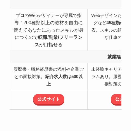
特
プロのWebデザイナーが専属で指
Webデザインだけ
200種類以上の教材を自由に
導！
グなど
45種類の職
使えてあなたにあったスキルが身
る。
スキルの組み合
につくので
転職/副業/フリーラン
な仕事の可能
ス
が目指せる
就業/副業
履歴書・職務経歴書の添削や企業ご
未経験キャリアチェ
との面接対策。
紹介求人数は500以
ラムあり。履歴書・
上
接対策のサポ
公式サイト
公式サ