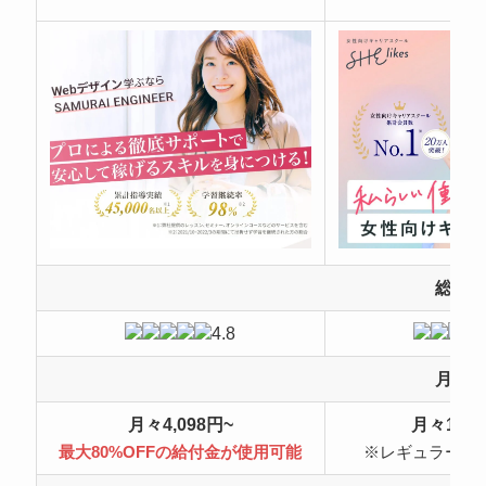
総合
4.8
月額
月々4,098円~
月々10,4
最大80%OFFの給付金が使用可能
※レギュラープ