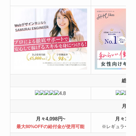
総合
4.8
月額
月々4,098円~
月々10,4
最大80%OFFの給付金が使用可能
※レギュラープ