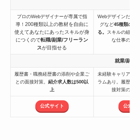
特
プロのWebデザイナーが専属で指
Webデザインだけ
200種類以上の教材を自由に
導！
グなど
45種類の職
使えてあなたにあったスキルが身
る。
スキルの組み合
につくので
転職/副業/フリーラン
な仕事の可能
ス
が目指せる
就業/副業
履歴書・職務経歴書の添削や企業ご
未経験キャリアチェ
との面接対策。
紹介求人数は500以
ラムあり。履歴書・
上
接対策のサポ
公式サイト
公式サ