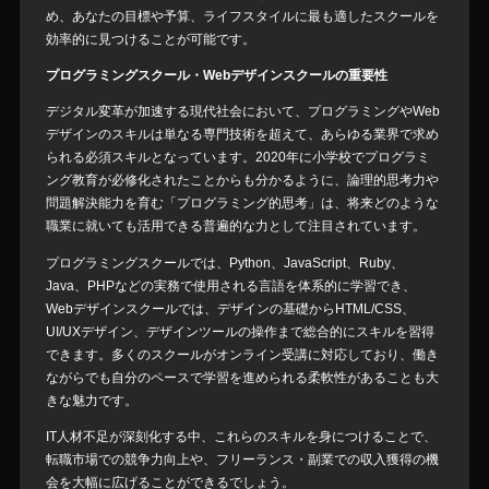
め、あなたの目標や予算、ライフスタイルに最も適したスクールを
効率的に見つけることが可能です。
プログラミングスクール・Webデザインスクールの重要性
デジタル変革が加速する現代社会において、プログラミングやWeb
デザインのスキルは単なる専門技術を超えて、あらゆる業界で求め
られる必須スキルとなっています。2020年に小学校でプログラミ
ング教育が必修化されたことからも分かるように、論理的思考力や
問題解決能力を育む「プログラミング的思考」は、将来どのような
職業に就いても活用できる普遍的な力として注目されています。
プログラミングスクールでは、Python、JavaScript、Ruby、
Java、PHPなどの実務で使用される言語を体系的に学習でき、
Webデザインスクールでは、デザインの基礎からHTML/CSS、
UI/UXデザイン、デザインツールの操作まで総合的にスキルを習得
できます。多くのスクールがオンライン受講に対応しており、働き
ながらでも自分のペースで学習を進められる柔軟性があることも大
きな魅力です。
IT人材不足が深刻化する中、これらのスキルを身につけることで、
転職市場での競争力向上や、フリーランス・副業での収入獲得の機
会を大幅に広げることができるでしょう。