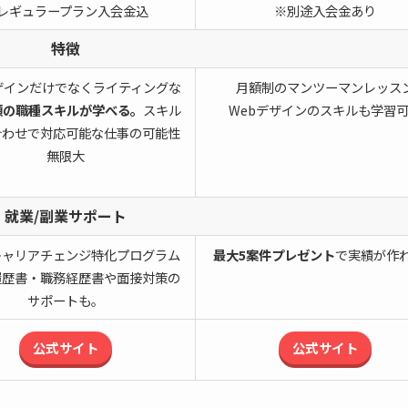
レギュラープラン入会金込
※別途入会金あり
特徴
ザインだけでなくライティングな
月額制のマンツーマンレッス
類の職種スキルが学べる。
スキル
Webデザインのスキルも学習
合わせで対応可能な仕事の可能性
無限大
就業/副業サポート
キャリアチェンジ特化プログラム
最大5案件プレゼント
で実績が作
履歴書・職務経歴書や面接対策の
サポートも。
公式サイト
公式サイト