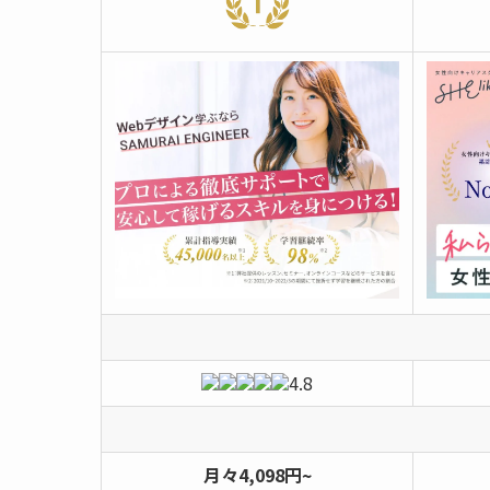
4.8
月々4,098円~