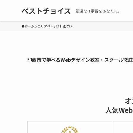
ベストチョイス
最適なIT学習をあなたに。
ホーム
エリアページ
印西市
印西市で学べるWebデザイン教室・スクール徹
オ
人気We