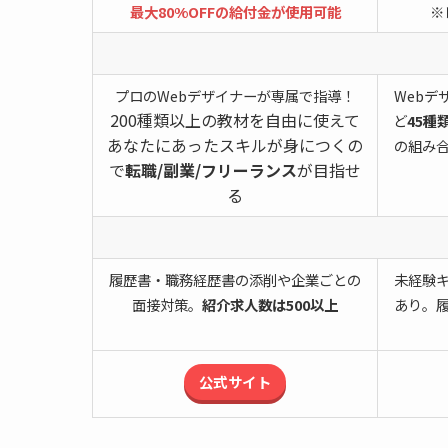
最大80%OFFの給付金が使用可能
※
プロのWebデザイナーが専属で指導！
Webデ
200種類以上の教材を自由に使えて
ど
45種
あなたにあったスキルが身につくの
の組み
で
転職/副業/フリーランス
が目指せ
る
履歴書・職務経歴書の添削や企業ごとの
未経験
面接対策。
紹介求人数は500以上
あり。
公式サイト