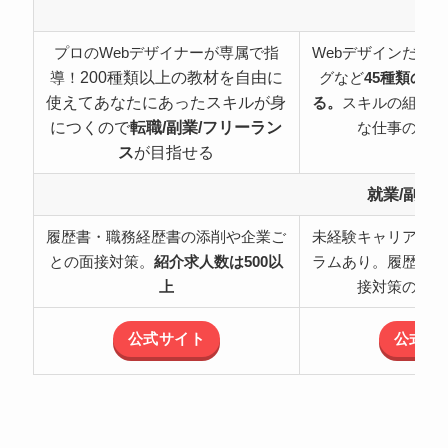
特
プロのWebデザイナーが専属で指
Webデザインだけ
200種類以上の教材を自由に
導！
グなど
45種類の職
使えてあなたにあったスキルが身
る。
スキルの組み合
につくので
転職/副業/フリーラン
な仕事の可能
ス
が目指せる
就業/副業
履歴書・職務経歴書の添削や企業ご
未経験キャリアチェ
との面接対策。
紹介求人数は500以
ラムあり。履歴書・
上
接対策のサポ
公式サイト
公式サ