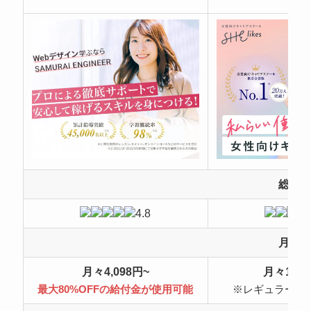
総合
4.8
月額
月々4,098円~
月々10,4
最大80%OFFの給付金が使用可能
※レギュラープ