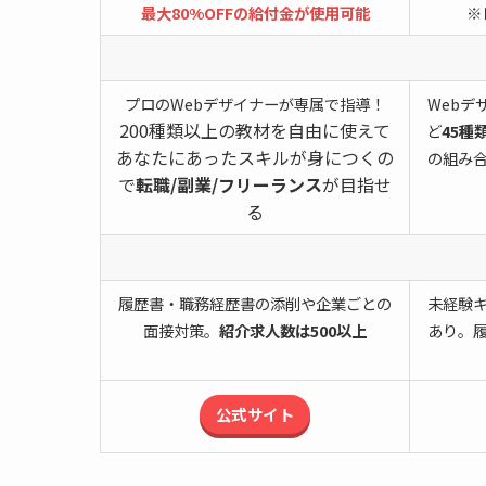
最大80%OFFの給付金が使用可能
※
プロのWebデザイナーが専属で指導！
Webデ
200種類以上の教材を自由に使えて
ど
45種
あなたにあったスキルが身につくの
の組み
で
転職/副業/フリーランス
が目指せ
る
履歴書・職務経歴書の添削や企業ごとの
未経験
面接対策。
紹介求人数は500以上
あり。
公式サイト