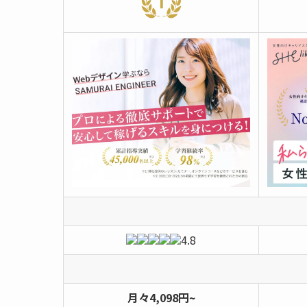
4.8
月々4,098円~