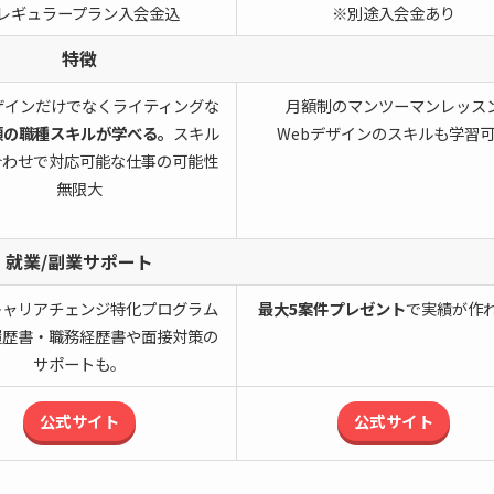
レギュラープラン入会金込
※別途入会金あり
特徴
ザインだけでなくライティングな
月額制のマンツーマンレッス
類の職種スキルが学べる。
スキル
Webデザインのスキルも学習
合わせで対応可能な仕事の可能性
無限大
就業/副業サポート
キャリアチェンジ特化プログラム
最大5案件プレゼント
で実績が作
履歴書・職務経歴書や面接対策の
サポートも。
公式サイト
公式サイト