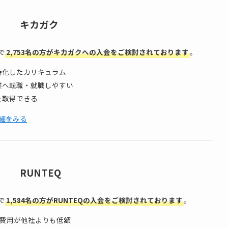
キカガク
で
2,753名の方がキカガクへの入会をご検討されております
。
特化したカリキュラム
企業へ転職・就職しやすい
格を取得できる
細をみる
RUNTEQ
で
1,584名の方がRUNTEQの入会をご検討されております
。
の費用が他社よりも低額