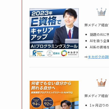
弊メディア経由
話題のAIに
AIを扱う
AI系の資
⇒
キカガクの詳
弊メディア経由
1ヶ月辺り